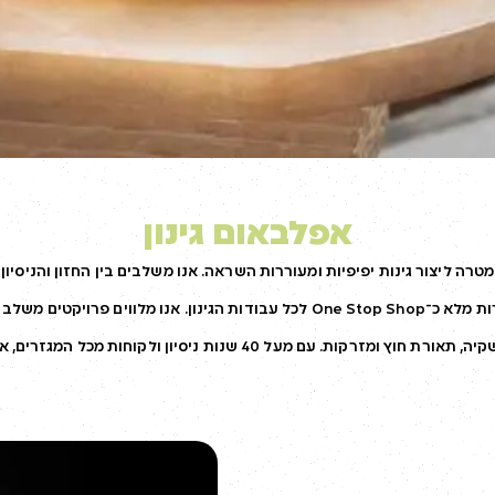
אפלבאום גינון
ק המשפחתי שלנו הוקם בשנת 1982 במטרה ליצור גינות יפיפיות ומעוררות השראה. אנו משלבים בין הח
ויכולות הביצוע של יהונתן — ומציעים שירות מלא כ־One Stop Shop לכל עבודות הגינ
ות ניסיון ולקוחות מכל המגזרים, אנו מעניקים שירות בעברית ובאנגלית.