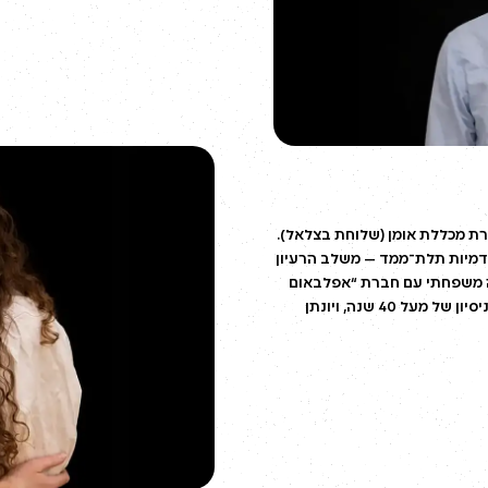
גרת מכללת אומן (שלוחת בצלאל).
והדמיות תלת־ממד — משלב הרעיון
ה משפחתי עם חברת “אפלבאום
גינון”, יחד עם אבי ראובן אפלבאום, אדריכל נוף בעל ניסיון של מעל 40 שנה, ויונתן