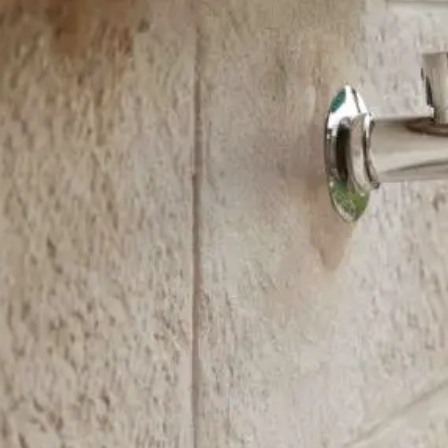
0503926510
רת קשר