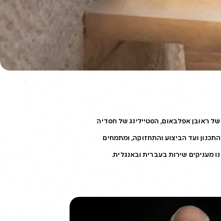
זון והניסיון של ראובן אפלבאום, הסטיילינג של חסדיה
ון. אנו מלווים פרויקטים משלב התכנון ועד הביצוע והתחזוקה, ומתמחים